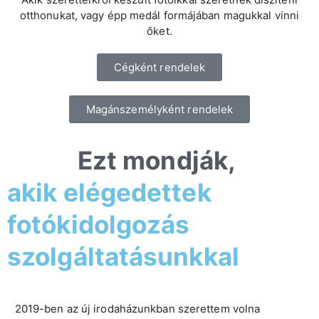
otthonukat, vagy épp medál formájában magukkal vinni
őket.
Cégként rendelek
Magánszemélyként rendelek
Ezt mondják,
akik elégedettek
fotókidolgozás
szolgáltatásunkkal
2019-ben az új irodaházunkban szerettem volna
Hé