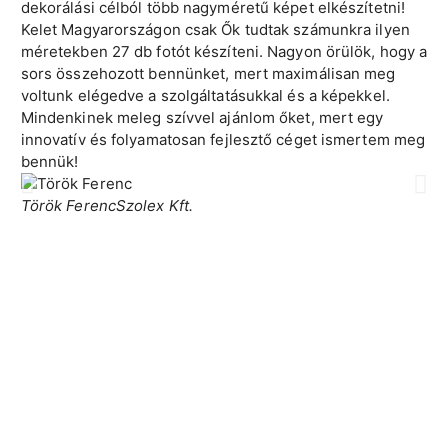
dekorálási célból több nagyméretű képet elkészítetni!
Be
Kelet Magyarországon csak Ők tudtak számunkra ilyen
ha
méretekben 27 db fotót készíteni. Nagyon örülök, hogy a
an
sors összehozott bennünket, mert maximálisan meg
ké
voltunk elégedve a szolgáltatásukkal és a képekkel.
he
Mindenkinek meleg szívvel ajánlom őket, mert egy
sz
innovatív és folyamatosan fejlesztő céget ismertem meg
Ne
bennük!
el
sz
Török Ferenc
Szolex Kft.
mú
na
Ko