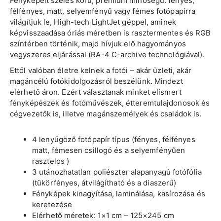
Fényképeit széles körű, prémium minőségű: fényes,
félfényes, matt, selyemfényű vagy fémes fotópapírra
világítjuk le, High-tech LightJet géppel, aminek
képvisszaadása óriás méretben is rasztermentes és RGB
színtérben történik, majd hívjuk elő hagyományos
vegyszeres eljárással (RA-4 C-archive technológiával).
Ettől valóban életre kelnek a fotói – akár üzleti, akár
magáncélú fotókidolgozásról beszélünk. Mindezt
elérhető áron. Ezért választanak minket elismert
fényképészek és fotóművészek, étteremtulajdonosok és
cégvezetők is, illetve magánszemélyek és családok is.
4 lenyűgöző fotópapír típus (fényes, félfényes
matt, fémesen csillogó és a selyemfényűen
rasztelos )
3 utánozhatatlan poliészter alapanyagú fotófólia
(tükörfényes, átvilágítható és a diaszerű)
Fényképek kinagyítása, laminálása, kasírozása és
keretezése
Elérhető méretek: 1×1 cm – 125×245 cm