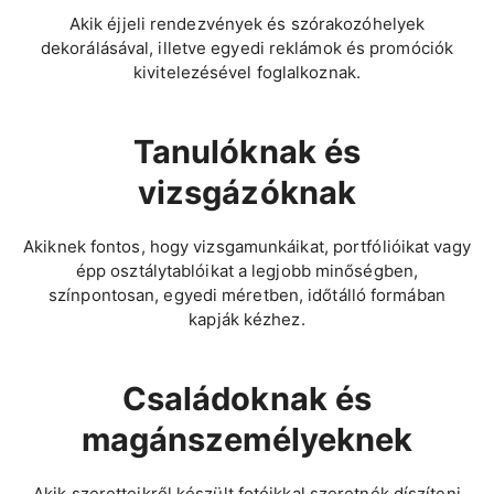
Akik éjjeli rendezvények és szórakozóhelyek
dekorálásával, illetve egyedi reklámok és promóciók
kivitelezésével foglalkoznak.
Tanulóknak és
vizsgázóknak
Akiknek fontos, hogy vizsgamunkáikat, portfólióikat vagy
épp osztálytablóikat a legjobb minőségben,
színpontosan, egyedi méretben, időtálló formában
kapják kézhez.
Családoknak és
magánszemélyeknek
Akik szeretteikről készült fotóikkal szeretnék díszíteni