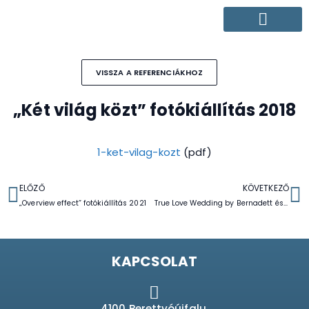
VISSZA A REFERENCIÁKHOZ
„Két világ közt” fotókiállítás 2018
1-ket-vilag-kozt
(pdf)
ELŐZŐ
KÖVETKEZŐ
„Overview effect” fotókiállítás 2021
True Love Wedding by Bernadett és családja 2019
KAPCSOLAT
4100 Berettyóújfalu,